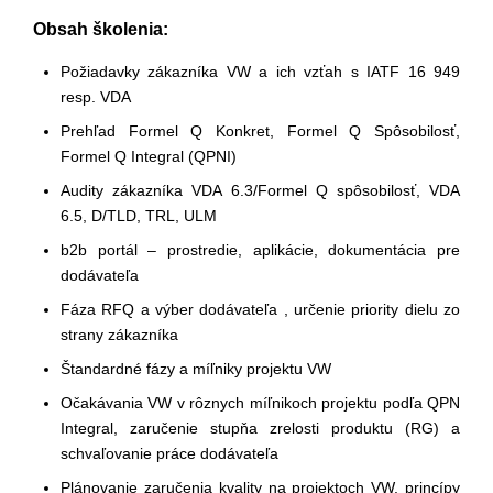
Obsah školenia:
Požiadavky zákazníka VW a ich vzťah s IATF 16 949
resp. VDA
Prehľad Formel Q Konkret, Formel Q Spôsobilosť,
Formel Q Integral (QPNI)
Audity zákazníka VDA 6.3/Formel Q spôsobilosť, VDA
6.5, D/TLD, TRL, ULM
b2b portál – prostredie, aplikácie, dokumentácia pre
dodávateľa
Fáza RFQ a výber dodávateľa , určenie priority dielu zo
strany zákazníka
Štandardné fázy a míľniky projektu VW
Očakávania VW v rôznych míľnikoch projektu podľa QPN
Integral, zaručenie stupňa zrelosti produktu (RG) a
schvaľovanie práce dodávateľa
Plánovanie zaručenia kvality na projektoch VW, princípy